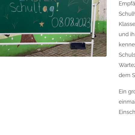
Empfä
Schulh
Klass
und ih
kennen
Schuls
Wartez
dem S
Ein g
einmal
Einsc