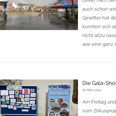
Direkt nach de
auch schon wie
Gewitter hat d
konnten sich al
nicht allzu na
war eine ganz s
Die Gala-Sh
18. März 2023
Am Freitag un
vom Zirkusproje