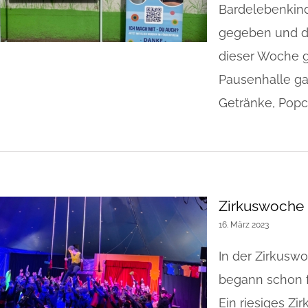
Bardelebenkind
gegeben und de
dieser Woche g
Pausenhalle gab
Getränke, Popcor
Zirkuswoche
16. März 2023
In der Zirkuswo
begann schon f
Ein riesiges Zi