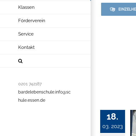
Klassen
EINZELH
Förderverein
Service
Kontakt
0201 742187
bardelebenschule.info@sc
hule.essen.de
18.
03. 2023