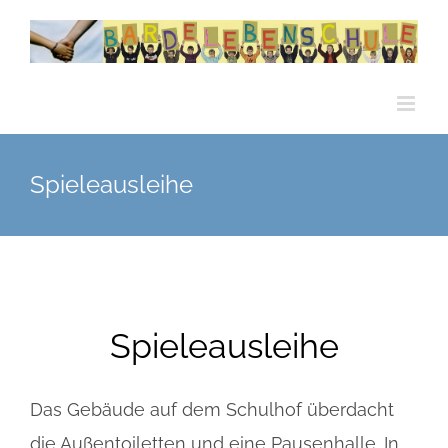
Zum
Inhalt
springen
Spieleausleihe
Spieleausleihe
Das Gebäude auf dem Schulhof überdacht
die Außentoiletten und eine Pausenhalle. In