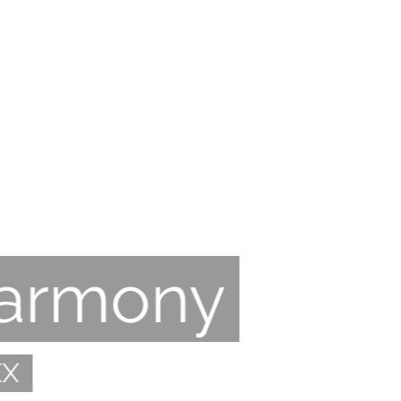
Harmony
EX