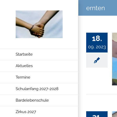
Zum
ernten
Inhalt
springen
18.
09. 2023
Startseite
Aktuelles
Termine
Schulanfang 2027-2028
Bardelebenschule
Zirkus 2027