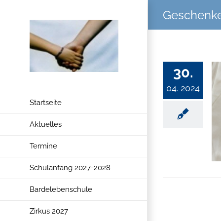
Zum
Geschenk
Inhalt
springen
30.
04. 2024
Startseite
Aktuelles
Termine
Schulanfang 2027-2028
Bardelebenschule
Zirkus 2027