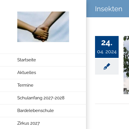
Zum
Insekten
Inhalt
springen
24.
04. 2024
Startseite
Aktuelles
Termine
Schulanfang 2027-2028
Bardelebenschule
Zirkus 2027