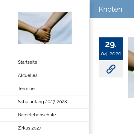
Zum
Knoten
Inhalt
springen
29.
04. 2020
Startseite
Aktuelles
Termine
Schulanfang 2027-2028
Bardelebenschule
Zirkus 2027