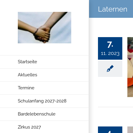
Zum
Laternen
Inhalt
springen
7.
11. 2023
Startseite
Aktuelles
Termine
Schulanfang 2027-2028
Bardelebenschule
Zirkus 2027