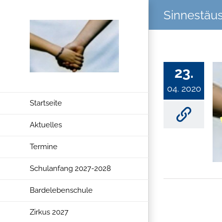
Zum
Sinnestäu
Inhalt
springen
23.
04. 2020
Startseite
Aktuelles
Termine
Schulanfang 2027-2028
Bardelebenschule
Zirkus 2027