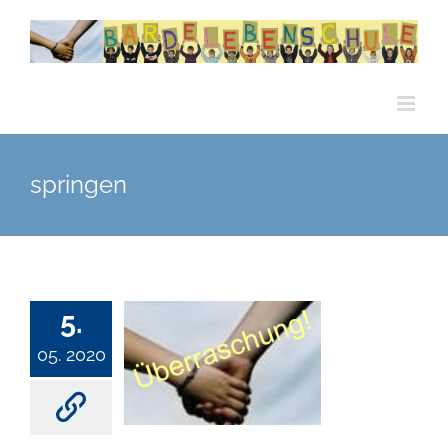
Zum
Inhalt
springen
springen
5.
05. 2020