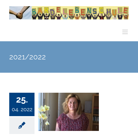
Zum
Inhalt
springen
2021/2022
25.
04. 2022