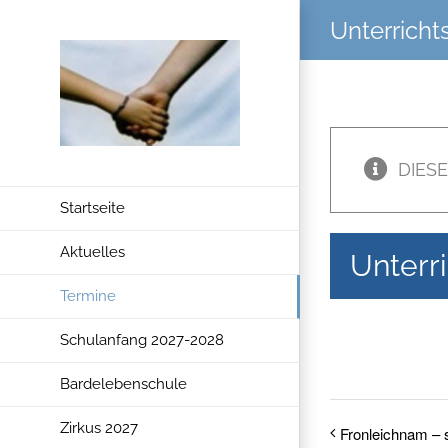
Zum
Unterrichts
Inhalt
springen
DIES
Startseite
Aktuelles
Unterri
Termine
Schulanfang 2027-2028
Bardelebenschule
Zirkus 2027
Fronleichnam – s