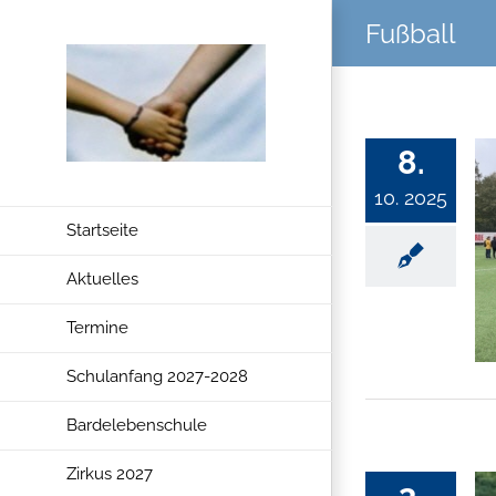
Zum
Fußball
Inhalt
springen
8.
10. 2025
Startseite
Aktuelles
Termine
Schulanfang 2027-2028
Bardelebenschule
Zirkus 2027