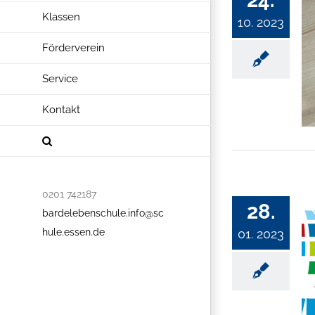
24.
Klassen
10. 2023
Förderverein
Service
Kontakt
0201 742187
28.
bardelebenschule.info@sc
hule.essen.de
01. 2023