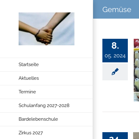
Zum
Gemüse
Inhalt
springen
8.
05. 2024
Startseite
Aktuelles
Termine
Schulanfang 2027-2028
Bardelebenschule
Zirkus 2027