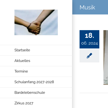
Zum
Musik
Inhalt
springen
18.
06. 2024
Startseite
Aktuelles
Termine
Schulanfang 2027-2028
Bardelebenschule
Zirkus 2027