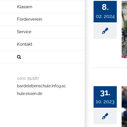
8.
Klassen
02. 2024
Förderverein
Service
Kontakt
0201 742187
bardelebenschule.info@sc
31.
hule.essen.de
10. 2023